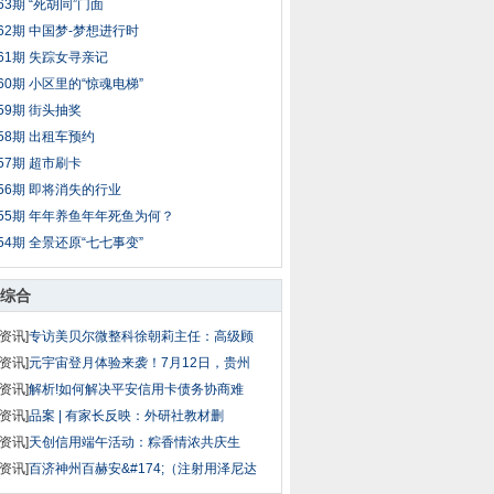
63期 “死胡同”门面
62期 中国梦-梦想进行时
61期 失踪女寻亲记
60期 小区里的“惊魂电梯”
59期 街头抽奖
58期 出租车预约
57期 超市刷卡
56期 即将消失的行业
55期 年年养鱼年年死鱼为何？
54期 全景还原“七七事变”
综合
资讯]
专访美贝尔微整科徐朝莉主任：高级顾
资讯]
元宇宙登月体验来袭！7月12日，贵州
资讯]
解析!如何解决平安信用卡债务协商难
资讯]
品案 | 有家长反映：外研社教材删
资讯]
天创信用端午活动：粽香情浓共庆生
资讯]
百济神州百赫安&#174;（注射用泽尼达