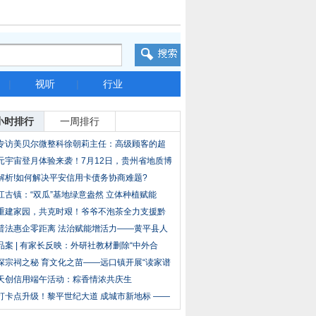
|
视听
|
行业
小时排行
一周排行
专访美贝尔微整科徐朝莉主任：高级顾客的超
级沟
元宇宙登月体验来袭！7月12日，贵州省地质博
物
解析!如何解决平安信用卡债务协商难题?
江古镇：“双瓜”基地绿意盎然 立体种植赋能
重建家园，共克时艰！爷爷不泡茶全力支援黔
鄂灾
普法惠企零距离 法治赋能增活力——黄平县人
民
品案 | 有家长反映：外研社教材删除“中外合
探宗祠之秘 育文化之苗——远口镇开展“读家谱
天创信用端午活动：粽香情浓共庆生
打卡点升级！黎平世纪大道 成城市新地标 ——