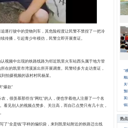
逐行驶中的货物列车，其危险程度让民警不禁捏了一把冷
继续传播，引起青少年模仿，民警立即开展查证。
视频中出现的铁路线路为邻近凯里火车站西头属于地方管
地所在的凯里市湾溪派出所开展调查。民警经多方走访查证，
“
找到拍摄视频的该村村民杨某。
顺
关
“爆款”
预
农，很羡慕那些当“网红”的人，便也学着他人注册了一个名
英
镇
频。看见别人的视频点赞多、关注高，而自己点赞只有几十次，
。
热点
了“全是钱”字样的编织袋，来到凯里站附近的铁路迁出线