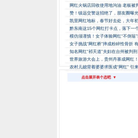
网红火锅店回收使用地沟油 老板被判
赞！镇远交警这招绝了，朋友圈曝光
凯里网红地标，春节好去处，大年
黔东南这15个网红打卡点，落下一
模仿须谨慎！女子体验网红“不倒翁
女子挑战“网红桥”摔成粉碎性骨折 
知名网红“祁天道”夫妇在台州被判刑
世界旅游大会上，贵州丹寨成网红
农村儿媳背着婆婆求医成“网红” 引
点击展开表个态吧 ▼