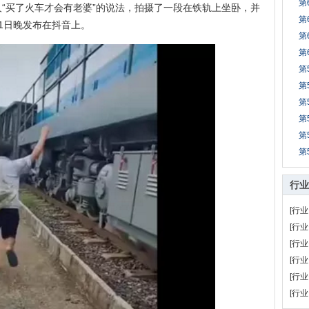
第
“买了火车才会有老婆”的说法，拍摄了一段在铁轨上坐卧，并
第
1日晚发布在抖音上。
第
第
第
第
第
第
第
第
行业
[行业
[行业
[行业
[行业
[行业
[行业