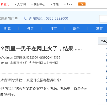
-
黔图汇
-
人才网
-
视听中心
-
专题
-
APP
东南权威新闻门户
新闻热线：0855-8222000
时政
|
领导
|
县市
|
综合
|
发布
24
凯里一男子在网上火了，结果......
@qdn.cn 新闻热线:8222000 值班QQ:449315
8 07:04:56 来源:百姓关注 法治贵州网 多彩贵州网
所谓的“爆款”，真是什么招都想得出来!
一则内容为“买火车娶老婆”的抖音小视频。视频中，该男子竟
的货物列车。