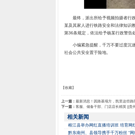
最终，派出所给予视频拍摄者行政警
某及其家人进行铁路安全和法律知识
第36条规定，依法给予杨某行政警告
小编紧急提醒，千万不要过度沉迷短
社会公共安全置于险地。
【收藏】
上一篇：
最新消息！因路基塌方，凯里这些路
下一篇：
客服、储备干部、门店店长精英 ||
相关新闻
榕江县举办网红直播培训班 培育网
黔东南州、县领导携手千万粉丝 “网