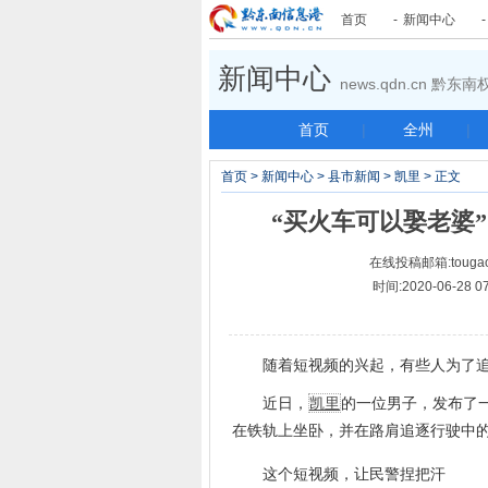
首页
-
新闻中心
新闻中心
news.qdn.cn 黔
首页
|
全州
|
首页
>
新闻中心
>
县市新闻
>
凯里
> 正文
“买火车可以娶老婆”？
在线投稿邮箱:tougao
时间:2020-06-2
随着短视频的兴起，有些人为了追求
近日，
凯里
的一位男子，发布了
在铁轨上坐卧，并在路肩追逐行驶中
这个短视频，让民警捏把汗