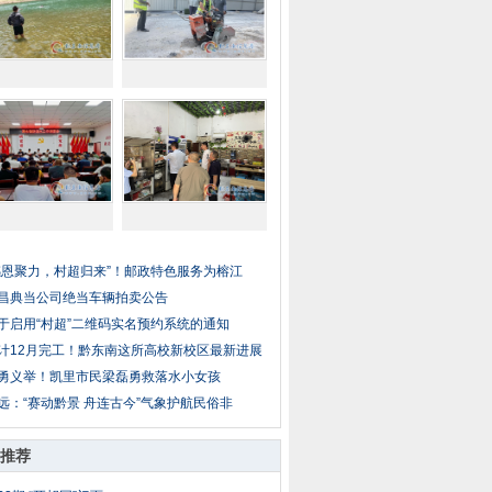
感恩聚力，村超归来”！邮政特色服务为榕江
昌典当公司绝当车辆拍卖公告
于启用“村超”二维码实名预约系统的通知
计12月完工！黔东南这所高校新校区最新进展
勇义举！凯里市民梁磊勇救落水小女孩
远：“赛动黔景 舟连古今”气象护航民俗非
推荐