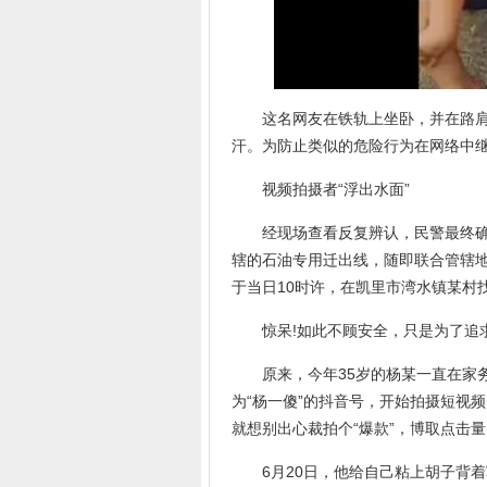
这名网友在铁轨上坐卧，并在路肩追
汗。为防止类似的危险行为在网络中
视频拍摄者“浮出水面”
经现场查看反复辨认，民警最终确认
辖的石油专用迁出线，随即联合管辖
于当日10时许，在凯里市湾水镇某村
惊呆!如此不顾安全，只是为了追求
原来，今年35岁的杨某一直在家务
为“杨一傻”的抖音号，开始拍摄短视
就想别出心裁拍个“爆款”，博取点击量
6月20日，他给自己粘上胡子背着写