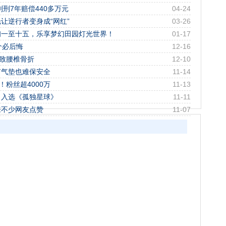
刑7年赔偿440多万元
04-24
让逆行者变身成“网红”
03-26
初一至十五，乐享梦幻田园灯光世界！
01-17
个必后悔
12-16
”致腰椎骨折
12-10
有气垫也难保安全
11-14
！粉丝超4000万
11-13
！入选《孤独星球》
11-11
来不少网友点赞
11-07