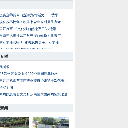
法惠企零距离 法治赋能增活力——黄平
续奋战不松懈！凯里市农业农村局星夜守
里开展五一“文化和自然遗产日”非遗活
东南艺术家赴从江县开展非物质文化遗产
赏女主播40多万 丈夫怒告妻子、女主播
洪一线 邮政绿筑起“温暖墙”风雨同舟
专栏
里排水项目建设提速 财政保障助力民生
0 人死亡、近 2000 名囚犯越狱！塞拉
代楷模
昌典当公司绝当车辆拍卖公告
018贵州环雷公山超100公里国际马拉松
州中科汉天下电子有限公司跃升为“省级
国共产党黔东南苗族侗族自治州第十次代表大
络安全周
家网媒总编看大美黔东南暨大西南网盟第七届
新闻