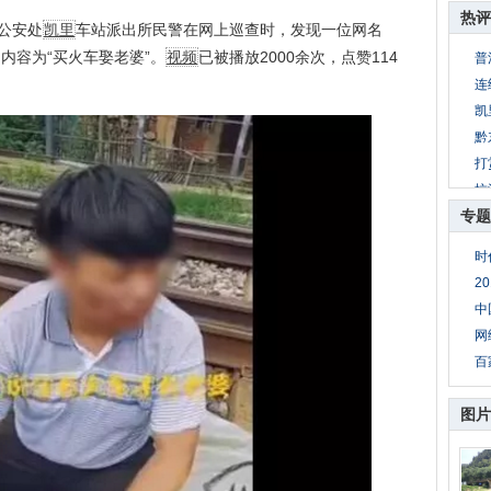
热评
公安处
凯里
车站派出所民警在网上巡查时，发现一位网名
内容为“买火车娶老婆”。
视频
已被播放2000余次，点赞114
普
连
凯
黔
打
抗
专题
凯
2
时
顺
2
贵
中
网
百
图片