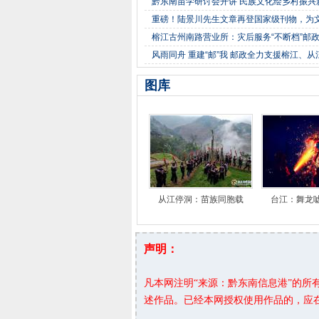
黔东南苗学研讨会开讲 民族文化绘乡村振兴
重磅！陆景川先生文章再登国家级刊物，为文
榕江古州南路营业所：灾后服务“不断档”邮
风雨同舟 重建“邮”我 邮政全力支援榕江、
图库
从江停洞：苗族同胞载
台江：舞龙
声明：
凡本网注明“来源：黔东南信息港”的
述作品。已经本网授权使用作品的，应