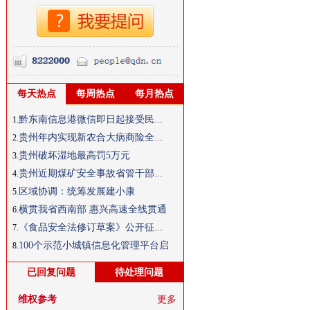
每天热点
每周热点
每月热点
黔东南信息港微信即日起接受民生投
1.
贵州年内实现新农合大病商险全覆盖
2.
贵州破坏湿地最高罚5万元
3.
贵州近期煤矿安全事故省管干部被问
4.
区域协调：统筹发展建小康
5.
横贯我省西南部 惠兴高速全线贯通
6.
《食品安全法修订草案》公开征求意
7.
100个示范小城镇信息化管理平台启
8.
已回复问题
待处理问题
维权参考
更多