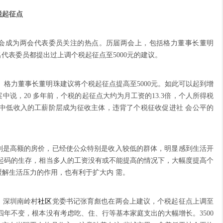
税起征点
成为两会代表委员关注的热点。历届两会上，包括格力董事长董明
代表委员都提出过上调个税起征点至5000元的建议。
格力董事长董明珠建议将个税起征点提高至5000元。如此可以起到增
说，20 多年前，个税的起征点大约为月工资的13.3倍，个人所得税
于中低收入的工薪阶层成为征收主体，违背了个税征收促进社 会公平的
是高额的房价，已经使公众特别是收入较低的群体，明显感到生活开
维持起码的生存，相当多人的工资没有或不能提高的情况下，大幅度提高个
解生活压力的作用，也有利于扩大内 需。
、深圳南岭村
社区
党委书记张育彪也在两会上建议，个税起征点上调至
点四年不变，根本没有考虑吃、住、行等基本家庭支出的大幅增长。3500