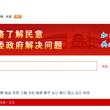
才网
-
专题
热搜
民生简报
图片爆料
民生论坛
焦点关注
联动单位
秉
镇远
岑巩
三穗
天柱
锦屏
黎平
从江
榕江
雷山
台江
剑河
头条
> 正文