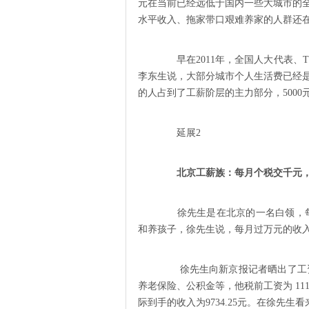
元在当前已经远低于国内一些大城市的
水平收入、拖家带口艰难养家的人群还
早在2011年，全国人大代表、T
李东生说，大部分城市个人生活费已经是 3
的人占到了工薪阶层的主力部分，5000
延展2
北京工薪族：每月个税交千元
徐先生是在北京的一名白领，每
和养孩子，徐先生说，每月过万元的收
徐先生向新京报记者晒出了工资条
养老保险、公积金等，他税前工资为 111
际到手的收入为9734.25元。在徐先生