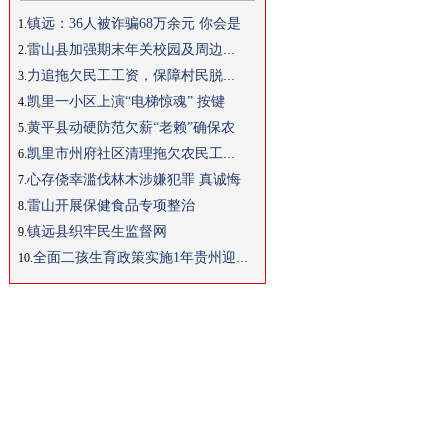
镇远：36人被诈骗68万余元 你会是
1.
雷山县加强期末年关校园及周边安全
2.
力追拖欠民工工资，保障村民脱贫信
3.
凯里一小区上演“电梯惊魂” 按键
4.
黄平县动硬防范欠薪“老赖”确保农
5.
凯里市州府社区清理拖欠农民工工资
6.
心存侥幸滥伐林木涉嫌犯罪 真诚悔
7.
雷山开展保健食品专项整治
8.
镇远县织牢民生监督网
9.
全面二孩生育政策实施1年贵州迎来
10.