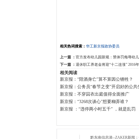
相关热词搜索：
华工
新京报
政协委员
上一篇 ：
官方发布幼儿园新规：禁体罚侮辱幼儿
下一篇 ：
退休职工养老金将迎“十二连涨” 2016年
相关阅读
新京报：“陪酒身亡”算不算因公牺牲？
新京报：公务员“春节之变”开启好的公共
新京报：不穿囚衣出庭值得全面推广
新京报：“3268次谈心”想要糊弄谁？
新京报 ：“违停两小时五千” ，就是乱罚
黔东南信息港--ZAKER新闻