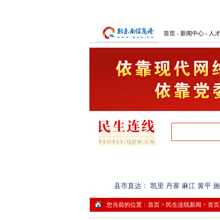
首页
-
新闻中心
-
人
首页
网上民声
记者调查
县市直达：
凯里
丹寨
麻江
黄平
施
您当前的位置：
首页
>
民生连线新闻
>
首页