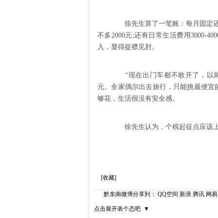
徐先生算了一笔账：每月固定还房贷
不多2000元;还有日常生活费用3000
入，显得捉襟见肘。
“现在出门车都不敢开了，以前
元。全家偶尔出去旅行，只能挑最便宜的
够花，生活很没有安全感。
徐先生认为，个税起征点应该上调
[收藏]
黔东南微博
分享到：
QQ空间
新浪
腾讯
网易
点击展开表个态吧 ▼