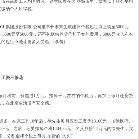
全市在岗职工人均月收入。这意味着在这 些城市里，拿着低于社会平均
在缴纳个人所得税。
CL集团股份有限 公司董事长李东生就建议个税起征点上调至5000元，
500元至5000元，还不包括供养父母和子女的费用，5000元收入左右
元的起征点能让更多人受惠。(李蕾)
，工资不够花
月税前工资超过1万元。扣掉千元左右的个税后，再加上每月还房贷
入，在北京生活没有安全感。
。在京工作10年后，徐先生每月应发工资为13100元，扣除医疗、
39元。之后，还要扣掉个税1404.75元。名义月薪1.3万元的徐先生，实
看来，公积金和个税是每月 扣费的“大头”。