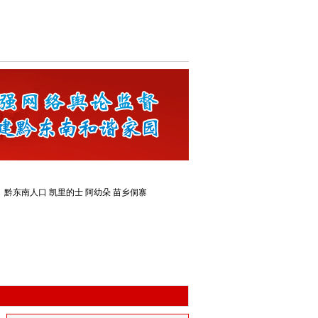
：
黔东南人口
凯里的士
阿幼朵
苗乡侗寨
联动律师
黔港网安警务室