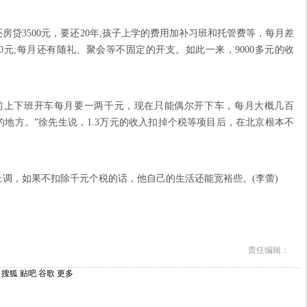
3500元，要还20年;孩子上学的费用加补习班和托管费等，每月差
-4000元;每月还有随礼、聚会等不固定的开支。如此一来，9000多元的收
上下班开车每月要一两千元，现在只能偶尔开下车，每月大概几百
地方。”徐先生说，1.3万元的收入扣掉个税等项目后，在北京根本不
，如果不扣除千元个税的话，他自己的生活还能宽裕些。(李蕾)
责任编辑：
搜狐
贴吧
谷歌
更多