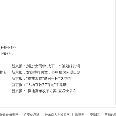
 杜绝小学化
上调6.5%
新京报：别让“女同学”成下一个被毁掉的词
生活
新京报：女孩摔打男童，心中猛虎何以出笼
新京报：“提前离岗”是另一种“吃空饷”
新京报：“人均存款7.7万元”不靠谱
新京报：“异地高考改革方案”宜尽快公布
：传递价值资讯
广安信息港
黔东南人力资源网
黔讯网
安徽网
三穗信