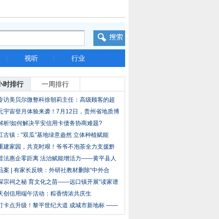
|
视听
|
行业
小时排行
一周排行
专访美贝尔微整科徐朝莉主任：高级顾客的超
级沟
元宇宙登月体验来袭！7月12日，贵州省地质博
物
解析!如何解决平安信用卡债务协商难题?
江古镇：“双瓜”基地绿意盎然 立体种植赋能
重建家园，共克时艰！爷爷不泡茶全力支援黔
鄂灾
普法惠企零距离 法治赋能增活力——黄平县人
民
品案 | 有家长反映：外研社教材删除“中外合
探宗祠之秘 育文化之苗——远口镇开展“读家谱
天创信用端午活动：粽香情浓共庆生
打卡点升级！黎平世纪大道 成城市新地标 ——