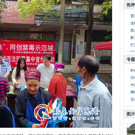
热评
普
连
凯
黔
打
抗
专题
凯
2
时
顺
2
贵
中
网
百
图片