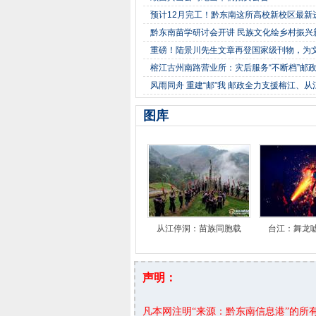
预计12月完工！黔东南这所高校新校区最新
黔东南苗学研讨会开讲 民族文化绘乡村振兴
重磅！陆景川先生文章再登国家级刊物，为文
榕江古州南路营业所：灾后服务“不断档”邮
风雨同舟 重建“邮”我 邮政全力支援榕江、
图库
从江停洞：苗族同胞载
台江：舞龙
声明：
凡本网注明“来源：黔东南信息港”的