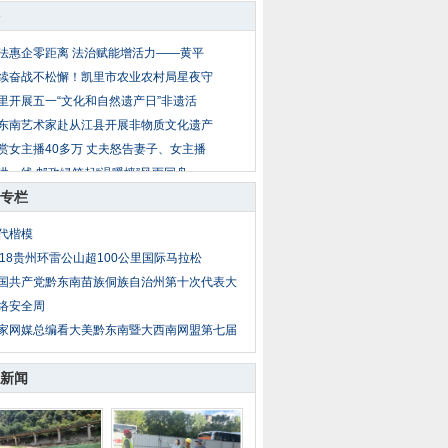
法惠企零距离 法治赋能增活力——黄平
续奋战不松懈！凯里市农业农村局星夜守
里开展五一“文化和自然遗产日”非遗活
东南艺术家赴从江县开展非物质文化遗产
赏女主播40多万 丈夫怒告妻子、女主播
洪一线 邮政绿筑起“温暖墙”风雨同舟
专栏
里排水项目建设提速 财政保障助力民生
0 人死亡、近 2000 名囚犯越狱！塞拉
代楷模
昌典当公司绝当车辆拍卖公告
018贵州环雷公山超100公里国际马拉松
州中科汉天下电子有限公司跃升为“省级
国共产党黔东南苗族侗族自治州第十次代表大
络安全周
家网媒总编看大美黔东南暨大西南网盟第七届
新闻