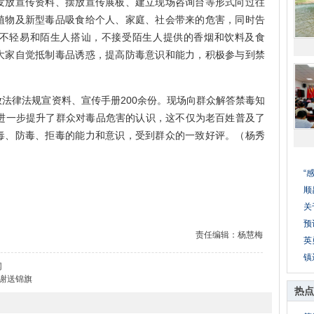
放宣传资料、摆放宣传展板、建立现场咨询台等形式向过往
植物及新型毒品吸食给个人、家庭、社会带来的危害，同时告
不轻易和陌生人搭讪，不接受陌生人提供的香烟和饮料及食
大家自觉抵制毒品诱惑，提高防毒意识和能力，积极参与到禁
律法规宣资料、宣传手册200余份。现场向群众解答禁毒知
，进一步提升了群众对毒品危害的认识，这不仅为老百姓普及了
毒、防毒、拒毒的能力和意识，受到群众的一致好评。（杨秀
“
顺
关
预
责任编辑：杨慧梅
英
镇
网
谢送锦旗
热点