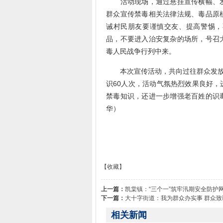
活动现场，通过悬挂宣传横幅、发
群众宣传禁毒相关法律法规、毒品原
诫村民朋友要谨慎交友、提高警惕，
品，不要进入治安复杂的场所，号召
毒人民战争行列中来。
本次宣传活动，共向过往群众发放法
识60人次，活动气氛热烈效果良好
禁毒知识，还进一步增强老百姓的识
华）
【收藏】
上一篇：
凯棠镇：“三个一”筑牢汛期安全防护
下一篇：
大十字街道：我为群众办实事 群众致
相关新闻