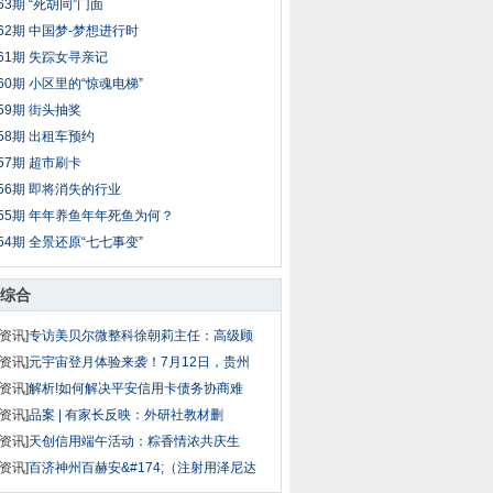
63期 “死胡同”门面
62期 中国梦-梦想进行时
61期 失踪女寻亲记
60期 小区里的“惊魂电梯”
59期 街头抽奖
58期 出租车预约
57期 超市刷卡
56期 即将消失的行业
55期 年年养鱼年年死鱼为何？
54期 全景还原“七七事变”
综合
资讯]
专访美贝尔微整科徐朝莉主任：高级顾
资讯]
元宇宙登月体验来袭！7月12日，贵州
资讯]
解析!如何解决平安信用卡债务协商难
资讯]
品案 | 有家长反映：外研社教材删
资讯]
天创信用端午活动：粽香情浓共庆生
资讯]
百济神州百赫安&#174;（注射用泽尼达