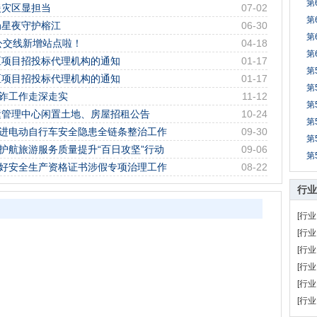
第
援灾区显担当
07-02
第
局星夜守护榕江
06-30
第
路公交线新增站点啦！
04-18
第
区项目招投标代理机构的通知
01-17
第
区项目招投标代理机构的通知
01-17
第
反诈工作走深走实
11-12
第
运管理中心闲置土地、房屋招租公告
10-24
第
推进电动自行车安全隐患全链条整治工作
09-30
第
护航旅游服务质量提升“百日攻坚”行动
09-06
第
做好安全生产资格证书涉假专项治理工作
08-22
行业
[行业
[行业
[行业
[行业
[行业
[行业