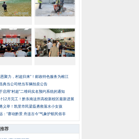
感恩聚力，村超归来”！邮政特色服务为榕江
昌典当公司绝当车辆拍卖公告
于启用“村超”二维码实名预约系统的通知
计12月完工！黔东南这所高校新校区最新进展
勇义举！凯里市民梁磊勇救落水小女孩
远：“赛动黔景 舟连古今”气象护航民俗非
推荐