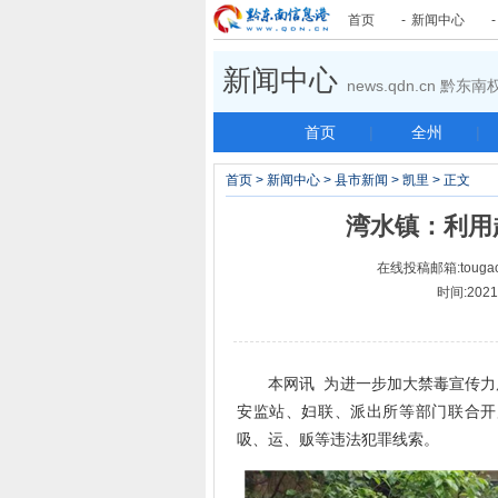
首页
-
新闻中心
新闻中心
news.qdn.cn 黔
首页
|
全州
|
首页
>
新闻中心
>
县市新闻
>
凯里
> 正文
湾水镇：利用
在线投稿邮箱:tougao
时间:2021-
本网讯 为进一步加大禁毒宣传力度
安监站、妇联、派出所等部门联合开
吸、运、贩等违法犯罪线索。