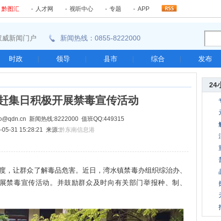
-
黔图汇
-
人才网
-
视听中心
-
专题
-
APP
东南权威新闻门户
新闻热线：0855-8222000
时政
|
领导
|
县市
|
综合
|
发布
24
赶集日积极开展禁毒宣传活动
@qdn.cn 新闻热线:8222000 值班QQ:449315
05-31 15:28:21 来源:
黔东南信息港
，让群众了解毒品危害。近日，湾水镇禁毒办组织综治办、
展禁毒宣传活动。并鼓励群众及时向有关部门举报种、制、