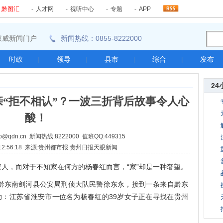
-
黔图汇
-
人才网
-
视听中心
-
专题
-
APP
东南权威新闻门户
新闻热线：0855-8222000
时政
|
领导
|
县市
|
综合
|
发布
24
“拒不相认”？一波三折背后故事令人心
酸！
@qdn.cn 新闻热线:8222000 值班QQ:449315
17 12:56:18 来源:贵州都市报 贵州日报天眼新闻
，而对于不知家在何方的杨春红而言，“家”却是一种奢望。
东南剑河县公安局刑侦大队民警徐东永，接到一条来自黔东
助：江苏省淮安市一位名为杨春红的39岁女子正在寻找在贵州