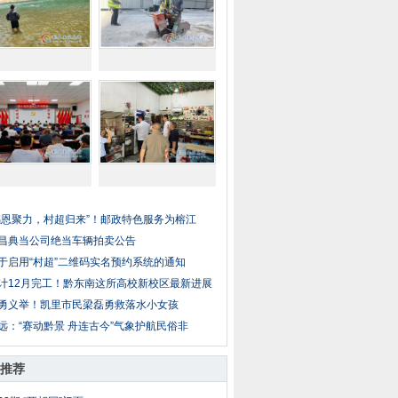
感恩聚力，村超归来”！邮政特色服务为榕江
昌典当公司绝当车辆拍卖公告
于启用“村超”二维码实名预约系统的通知
计12月完工！黔东南这所高校新校区最新进展
勇义举！凯里市民梁磊勇救落水小女孩
远：“赛动黔景 舟连古今”气象护航民俗非
推荐