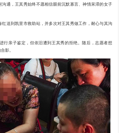
沟通，王其秀始终不愿相信眼前沉默寡言、神情呆滞的女子
红送到凯里市救助站，并多次对王其秀做工作，耐心与其沟
行亲子鉴定，但依旧遭到王其秀的拒绝。随后，志愿者想
的合影。