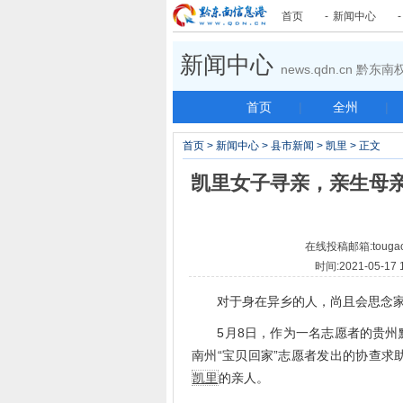
首页
-
新闻中心
新闻中心
news.qdn.cn 黔
首页
|
全州
|
首页
>
新闻中心
>
县市新闻
>
凯里
> 正文
凯里女子寻亲，亲生母亲
在线投稿邮箱:tougao
时间:2021-05-
对于身在异乡的人，尚且会思念家人
5月8日，作为一名志愿者的贵州黔
南州“宝贝回家”志愿者发出的协查求
凯里
的亲人。