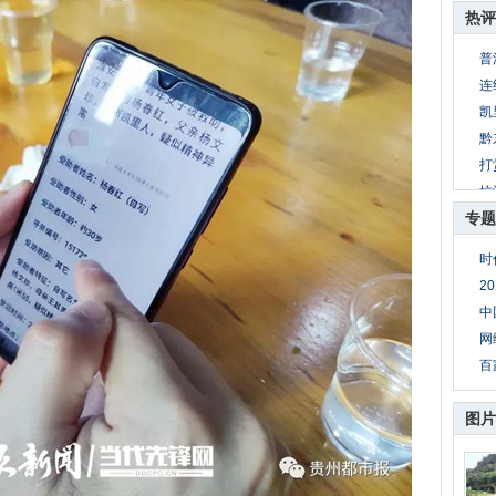
热评
普
连
凯
黔
打
抗
专题
凯
2
时
顺
2
贵
中
网
百
图片