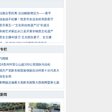
法惠企零距离 法治赋能增活力——黄平
续奋战不松懈！凯里市农业农村局星夜守
里开展五一“文化和自然遗产日”非遗活
东南艺术家赴从江县开展非物质文化遗产
赏女主播40多万 丈夫怒告妻子、女主播
洪一线 邮政绿筑起“温暖墙”风雨同舟
专栏
里排水项目建设提速 财政保障助力民生
0 人死亡、近 2000 名囚犯越狱！塞拉
代楷模
昌典当公司绝当车辆拍卖公告
018贵州环雷公山超100公里国际马拉松
州中科汉天下电子有限公司跃升为“省级
国共产党黔东南苗族侗族自治州第十次代表大
络安全周
家网媒总编看大美黔东南暨大西南网盟第七届
新闻