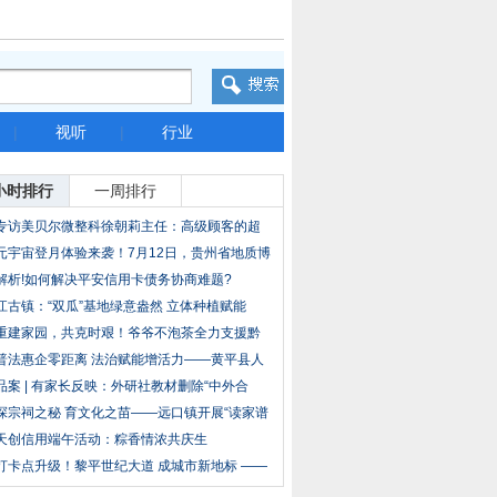
|
视听
|
行业
小时排行
一周排行
专访美贝尔微整科徐朝莉主任：高级顾客的超
级沟
元宇宙登月体验来袭！7月12日，贵州省地质博
物
解析!如何解决平安信用卡债务协商难题?
江古镇：“双瓜”基地绿意盎然 立体种植赋能
重建家园，共克时艰！爷爷不泡茶全力支援黔
鄂灾
普法惠企零距离 法治赋能增活力——黄平县人
民
品案 | 有家长反映：外研社教材删除“中外合
探宗祠之秘 育文化之苗——远口镇开展“读家谱
天创信用端午活动：粽香情浓共庆生
打卡点升级！黎平世纪大道 成城市新地标 ——