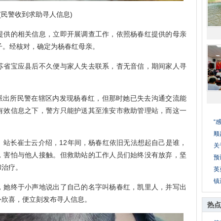
(民警收到求助寻人信息)
供的相关信息，立即开展调查工作，依照杨春红提供的母亲
子。经核对，确定为杨春红母亲。
省宝应县后不久便与家人失去联系，杳无音信，期间家人寻
派出所民警在辖区内发现杨春红，但那时她已失去沟通交流能
有效信息之下，警方只能护送其至淮安市救助管理站，而这一
“
顺
长崔士云介绍，12年间，杨春红依旧无法想起自己是谁，
关
，害怕与他人接触。但救助站的工作人员们始终没有放弃，坚
预
和治疗。
英
镇
她终于小声地说出了自己的名字叫杨春红，凯里人，并写出
外欣喜，便立刻发布寻人信息。
热点