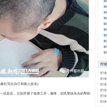
第
第
第
第
第
第
第
第
第
第
行业
[行业
[行业
杨春红写出自己和家人姓名)
[行业
[行业
一信息后，立刻开展了核查工作，最终，在民警徐东永的帮助
[行业
[行业