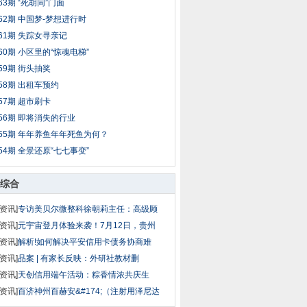
63期 “死胡同”门面
62期 中国梦-梦想进行时
61期 失踪女寻亲记
60期 小区里的“惊魂电梯”
59期 街头抽奖
58期 出租车预约
57期 超市刷卡
56期 即将消失的行业
55期 年年养鱼年年死鱼为何？
54期 全景还原“七七事变”
综合
资讯]
专访美贝尔微整科徐朝莉主任：高级顾
资讯]
元宇宙登月体验来袭！7月12日，贵州
资讯]
解析!如何解决平安信用卡债务协商难
资讯]
品案 | 有家长反映：外研社教材删
资讯]
天创信用端午活动：粽香情浓共庆生
资讯]
百济神州百赫安&#174;（注射用泽尼达