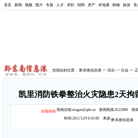
首页
-
新闻
-
视频
-
图片
-
专题
-
人才
-
求职
-
招聘
-
房产
-
本地通
-
购物
-
旅游
-
景
您现在的位置：
黔东南信息港
>>
综合
>>
社会
>> 
凯里消防铁拳整治火灾隐患2天拘
投稿信箱:tougao@qdn.cn 新闻热线:8222000 投稿
在线投稿
时间:2011/12/9 8:43:00 来源:
黔东南信息港