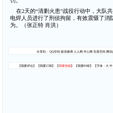
罚。
在2天的“清剿火患”战役行动中，大队共
电焊人员进行了刑侦拘留，有效震慑了消
为。（张正特 肖洪）
分享到：
QQ空间
新浪微博
人人网
开心网
百度空间
腾讯
【
我要评论
】 【
我要订阅
】 【
我要投稿
】 【
我要纠错
】 【字体：
大
中