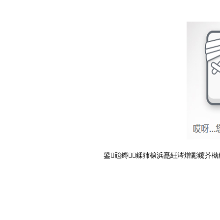
鍙兘鏄鍒犻櫎浜嗭紝涔熷彲鑳芥