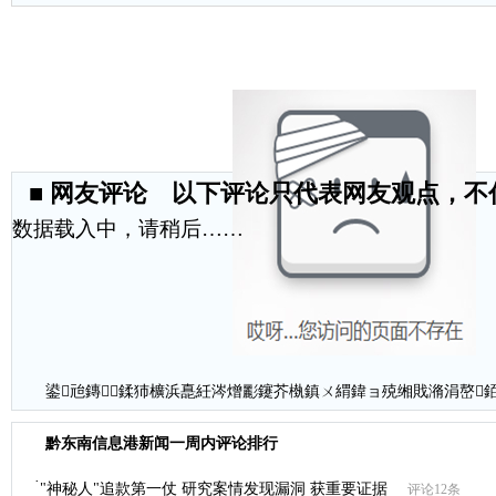
■
网友评论 以下评论只代表网友观点，不
数据载入中，请稍后……
鍙兘鏄鍒犻櫎浜嗭紝涔熷彲鑳芥槸鎮ㄨ緭鍏ョ殑缃戝潃涓嶅
黔东南信息港新闻一周内评论排行
·
"神秘人"追款第一仗 研究案情发现漏洞 获重要证据
评论12条