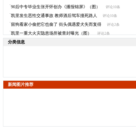
·
90后中专毕业生张开怀创办《播报锦屏》（图）
评论10条
·
凯里发生恶性交通事故 教师酒后驾车撞死路人
评论10条
·
留狗看家小偷把它也偷了 街头偶遇爱犬失而复得
评论2条
·
凯里一重大火灾隐患场所被查封曝光（图）
评论2条
分类信息
新闻图片推荐